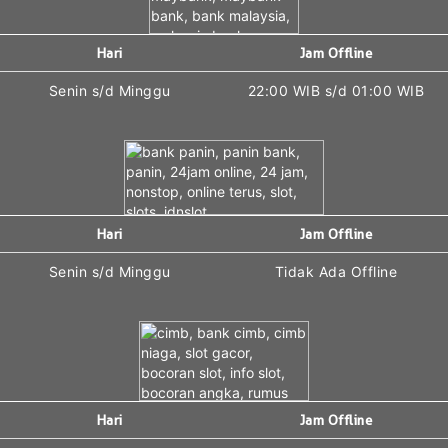
Hari
Jam Offline
Senin s/d Minggu
22:00 WIB s/d 01:00 WIB
Hari
Jam Offline
Senin s/d Minggu
Tidak Ada Offline
Hari
Jam Offline