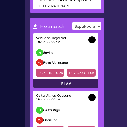
W
Manchester United
30-11-2024 01:14:50
Info RTP Live Slot Akurat
1.25
HDP
-1.25
-1.12
Odds
-1.01
12-10-2024 13:45:20
Hotmatch
Jadwal Offline Bank
PLAY
10-01-2024 17:35:27
Sevilla vs Rayo Val...
Info Lengkap Togel
i
16/08 22:00PM
26-06-2023 15:19:07
H
Sevilla
W
Rayo Vallecano
-0.25
HDP
0.25
1.07
Odds
-1.05
PLAY
Celta Vi... vs Osasuna
i
16/08 22:00PM
H
Celta Vigo
W
Osasuna