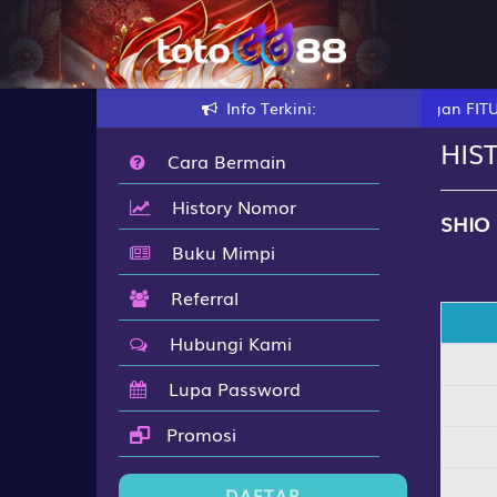
rkan sistem DEPOSIT YANG SEMAKIN MUDAH Dengan FITUR Terbaru, 
Info Terkini:
HIS
Cara Bermain
History Nomor
SHIO
Lens vs Auxerre
i
Buku Mimpi
22/08 22:15PM
Referral
H
Lens
W
Auxerre
Hubungi Kami
-1.00
HDP
1.00
1.07
Odds
-1.23
Lupa Password
PLAY
Promosi
Nottingh... vs Leeds Un...
i
22/08 22:00PM
DAFTAR