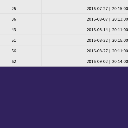
25
2016-07-27 | 20:15:00
36
2016-08-07 | 20:13:00
43
2016-08-14 | 20:11:00
51
2016-08-22 | 20:15:00
56
2016-08-27 | 20:11:00
62
2016-09-02 | 20:14:00