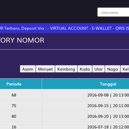
Deposit Via : - VIRTUAL ACCOUNT - E-WALLET - QRIS (SCAN BARC
TORY NOMOR
Ayam
Monyet
Kambing
Kuda
Ular
Naga
Kel
Periode
Tanggal
68
2016-09-08 | 20:13:00
75
2016-09-15 | 20:11:00
80
2016-09-20 | 20:13:00
16
2016-07-18 | 20:12:00