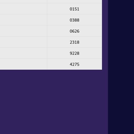
0151
0388
0626
2318
9228
4275